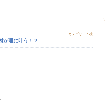
カテゴリー：
枕
材が理に叶う！？
。