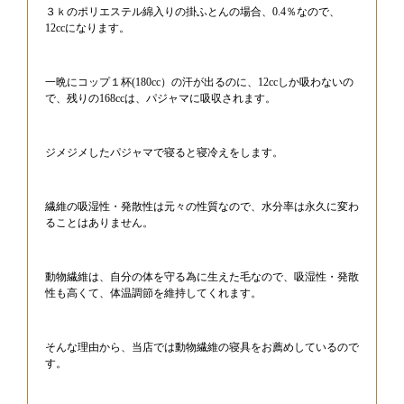
３ｋのポリエステル綿入りの掛ふとんの場合、0.4％なので、
12ccになります。
一晩にコップ１杯(180cc）の汗が出るのに、12ccしか吸わないの
で、残りの168ccは、パジャマに吸収されます。
ジメジメしたパジャマで寝ると寝冷えをします。
繊維の吸湿性・発散性は元々の性質なので、水分率は永久に変わ
ることはありません。
動物繊維は、自分の体を守る為に生えた毛なので、吸湿性・発散
性も高くて、体温調節を維持してくれます。
そんな理由から、当店では動物繊維の寝具をお薦めしているので
す。